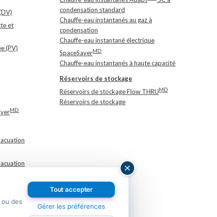
condensation standard
 (DV)
Chauffe-eau instantanés au gaz à
te et
condensation
Chauffe-eau instantané électrique
ée (PV)
MD
SpaceSaver
Chauffe-eau instantanés à haute capacité
Réservoirs de stockage
MD
Réservoirs de stockage Flow THRU
Réservoirs de stockage
MD
aver
acuation
acuation
Tout accepter
icacité
s ou des
Gérer les préférences