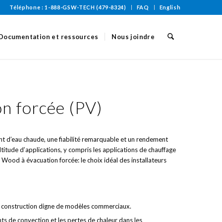
Téléphone : 1-888-GSW-TECH (479-8324)
FAQ
English
Documentation et ressources
Nous joindre
n forcée (PV)
nt d’eau chaude, une fiabilité remarquable et un rendement
titude d’applications, y compris les applications de chauffage
Wood à évacuation forcée: le choix idéal des installateurs
ur construction digne de modèles commerciaux.
ts de convection et les pertes de chaleur dans les