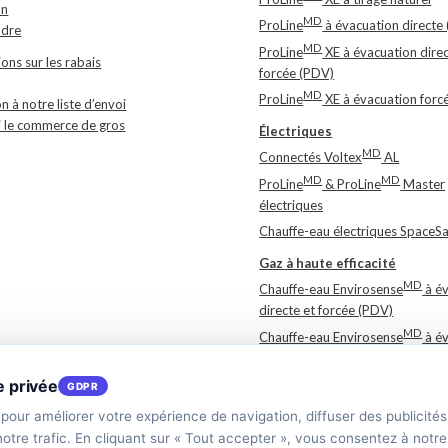
on
MD
ProLine
à évacuation directe
ndre
MD
ProLine
XE à évacuation direc
ons sur les rabais
forcée (PDV)
MD
ProLine
XE à évacuation forc
on à notre liste d’envoi
 le commerce de gros
Électriques
MD
Connectés Voltex
AL
MD
MD
ProLine
& ProLine
Master
électriques
Chauffe-eau électriques SpaceS
Gaz à haute efficacité
MD
Chauffe-eau Envirosense
à év
directe et forcée (PDV)
MD
Chauffe-eau Envirosense
à év
forcée (PV)
MD
e privée
Chauffe-eau Envirosense SF
GDPR
MC
Chauffe-eau Polaris
haute eff
 pour améliorer votre expérience de navigation, diffuser des publicité
otre trafic. En cliquant sur « Tout accepter », vous consentez à notre