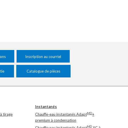
ions
Inscription au courriel
tie
Catalogue de pièces
Instantanés
MD
à tirage
Chauffe-eau instantanés Adapt
+
premium à condensation
MD
Chauffe-eau instantanés Adapt
SC à