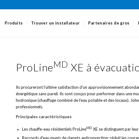
Produits
Trouver un installateur
Partenaires de gros
MD
ProLine
XE à évacuatio
Ils procureront l’ultime satisfaction d’un approvisionnement abonda
énergétique sans pareil. Ils sont conçus pour performer dans une mul
hydronique (chauffage combiné de l’eau potable et des locaux). John 
professionnels.
Principales caractéristiques
MD
Les chauffe-eau résidentiels ProLine
XE se distinguent par le
Raccords d’eau munis de clapets anticonvection: réduit les couran