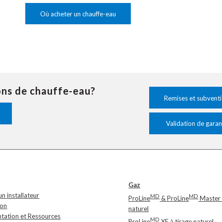
Où acheter un chauffe-eau
ons de chauffe-eau?
Remises et subvent
Validation de garan
Gaz
n installateur
MD
MD
ProLine
& ProLine
Master 
ion
naturel
ation et Ressources
MD
ProLine
XE à tirage naturel