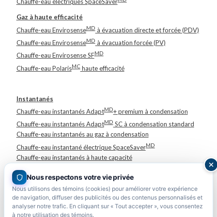
Chauffe-eau électriques SpaceSaver
Gaz à haute efficacité
MD
Chauffe-eau Envirosense
à évacuation directe et forcée (PDV)
MD
Chauffe-eau Envirosense
à évacuation forcée (PV)
MD
Chauffe-eau Envirosense SF
MC
Chauffe-eau Polaris
haute efficacité
Instantanés
MD
Chauffe-eau instantanés Adapt
+ premium à condensation
MD
Chauffe-eau instantanés Adapt
SC à condensation standard
Chauffe-eau instantanés au gaz à condensation
MD
Chauffe-eau instantané électrique SpaceSaver
Chauffe-eau instantanés à haute capacité
Réservoirs de stockage
Nous respectons votre vie privée
MD
Réservoirs de stockage Flow THRU
Nous utilisons des témoins (cookies) pour améliorer votre expérience
Réservoirs de stockage
de navigation, diffuser des publicités ou des contenus personnalisés et
analyser notre trafic. En cliquant sur « Tout accepter », vous consentez
à notre utilisation des témoins.