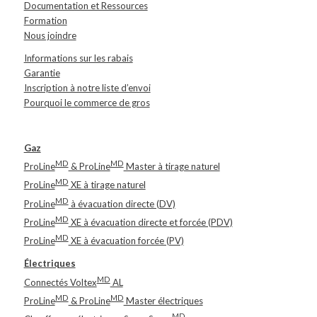
Documentation et Ressources
Formation
Nous joindre
Informations sur les rabais
Garantie
Inscription à notre liste d’envoi
Pourquoi le commerce de gros
Gaz
MD
MD
ProLine
& ProLine
Master à tirage naturel
MD
ProLine
XE à tirage naturel
MD
ProLine
à évacuation directe (DV)
MD
ProLine
XE à évacuation directe et forcée (PDV)
MD
ProLine
XE à évacuation forcée (PV)
Électriques
MD
Connectés Voltex
AL
MD
MD
ProLine
& ProLine
Master électriques
MD